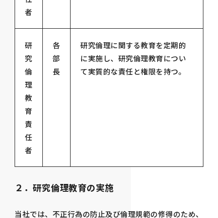
者
研
各
研究倫理に関する教育を定期的
究
部
に実施し、研究倫理教育につい
倫
長
て実質的な責任と権限を持つ。
理
教
育
責
任
者
２．研究倫理教育の実施
当社では、不正行為の防止及び倫理規範の修得のため、