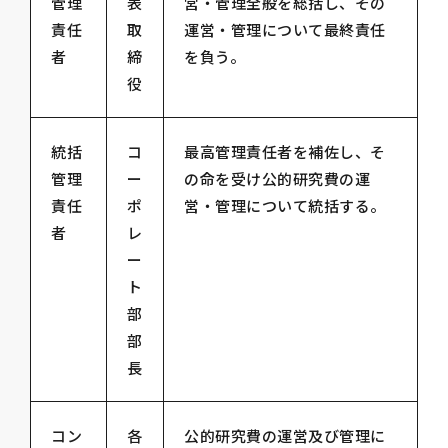
管理
表
営・管理全般を総括し、その
責任
取
運営・管理について最終責任
者
締
を負う。
役
統括
コ
最高管理責任者を補佐し、そ
管理
ー
の命を受け公的研究費の運
責任
ポ
営・管理について統括する。
者
レ
ー
ト
部
部
長
コン
各
公的研究費の運営及び管理に