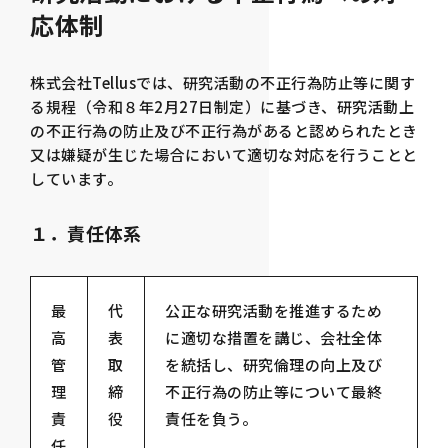
応体制
株式会社Tellusでは、研究活動の不正行為防止等に関す
る規程（令和８年2月27日制定）に基づき、研究活動上
の不正行為の防止及び不正行為があると認められたとき
又は嫌疑が生じた場合において適切な対応を行うことと
しています。
１．責任体系
最
代
公正な研究活動を推進するため
高
表
に適切な措置を講じ、会社全体
管
取
を統括し、研究倫理の向上及び
理
締
不正行為の防止等について最終
責
役
責任を負う。
任