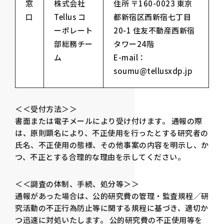
窓
株式会社
住所 〒160-0023 東京
口
Tellus コ
都新宿区西新宿七丁目
ーポレート
20-1 住友不動産西新宿
部総務チー
タワー24階
ム
E-mail：
soumu@tellusxdp.jp
＜＜受付方法＞＞
書面または電子メールにより受け付けます。 通報の際
は、原則顕名により、不正使用を行ったとする研究者の
氏名、不正使用の態様、その他事案の内容を明示し、か
つ、不正とする合理的な理由を示してください。
＜＜調査の体制、手続、処分等＞＞
通報があった場合は、公的研究費の管理・監査規程／研
究活動の不正行為防止等に関する規程に基づき、適切か
つ迅速に対処いたします。 公的研究費の不正使用等を